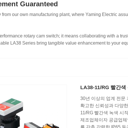
rement Guaranteed
 from our own manufacturing plant, where Yaming Electric assumes
performance rotary cam switch; it means collaborating with a tr
eliable LA38 Series bring tangible value enhancement to your eq
LA38-11/RG 빨
30년 이상의 업계 전문
확고한 신뢰성과 다양한 
11/RG 빨간색 녹색 
제조업체이자 공급업체인
를 갖춘 강력한 IP65