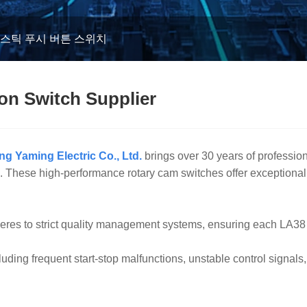
라스틱 푸시 버튼 스위치
on Switch Supplier
ng Yaming Electric Co., Ltd.
brings over 30 years of professio
hese high-performance rotary cam switches offer exceptional stabi
eres to strict quality management systems, ensuring each LA38 S
uding frequent start-stop malfunctions, unstable control signals