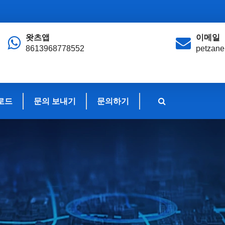
왓츠앱
이메일
8613968778552
petzan
로드
문의 보내기
문의하기