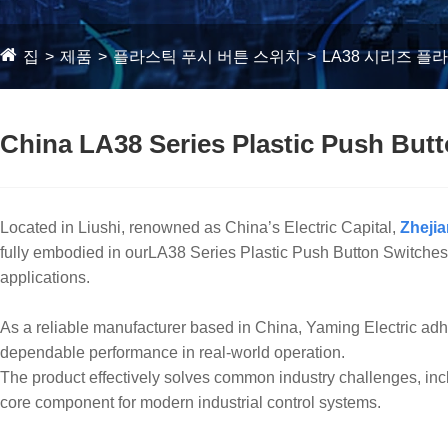
집
제품
플라스틱 푸시 버튼 스위치
LA38 시리즈 플
China LA38 Series Plastic Push Butt
Located in Liushi, renowned as China’s Electric Capital,
Zhejia
fully embodied in ourLA38 Series Plastic Push Button Switches. T
applications.
As a reliable manufacturer based in China, Yaming Electric adh
dependable performance in real-world operation.
The product effectively solves common industry challenges, incl
core component for modern industrial control systems.