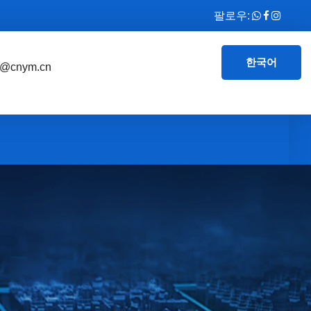
팔로우:
한국어
e@cnym.cn