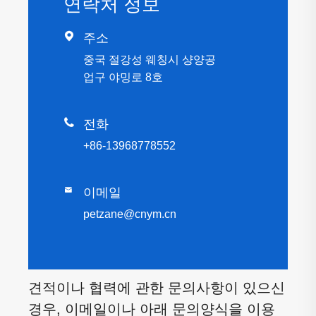
연락처 정보

주소
중국 절강성 웨칭시 샹양공
업구 야밍로 8호

전화
+86-13968778552

이메일
petzane@cnym.cn
견적이나 협력에 관한 문의사항이 있으신
경우, 이메일이나 아래 문의양식을 이용